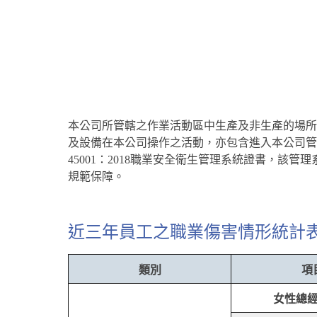
本公司所管轄之作業活動區中生產及非生產的場所
及設備在本公司操作之活動，亦包含進入本公司管
45001：2018職業安全衛生管理系統證書，該
規範保障。
近三年員工之職業傷害情形統計表
類別
項
女性總