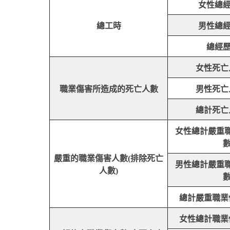
女性總
總工時
男性總
總經
女性死亡
職業傷害所造成的死亡人數
男性死亡
總計死亡
女性總計嚴重職
嚴重的職業傷害人數(排除死亡
男性總計嚴重職
人數)
總計嚴重職業
女性總計職業