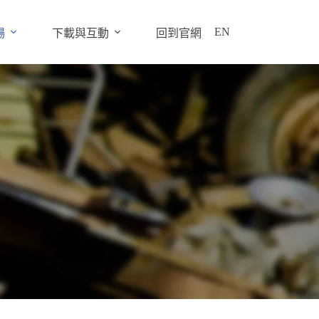
EN
場
下載與互動
回到官網