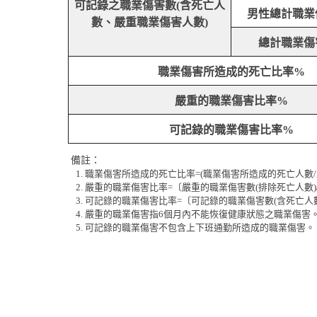
可記錄之職業傷害數(含死亡人
男性總計職業
數、嚴重職業傷害人數)
總計職業傷
職業傷害所造成的死亡比率%
嚴重的職業傷害比率%
可記錄的職業傷害比率%
備註：
職業傷害所造成的死亡比率=(職業傷害所造成的死亡人數/工作小
嚴重的職業傷害比率=〔嚴重的職業傷害數(排除死亡人數)/工作
可記錄的職業傷害比率=〔可記錄的職業傷害數(含死亡人數、嚴
嚴重的職業傷害指6個月內不能恢復健康狀態之職業傷害
可記錄的職業傷害不包含上下班通勤所造成的職業傷害。