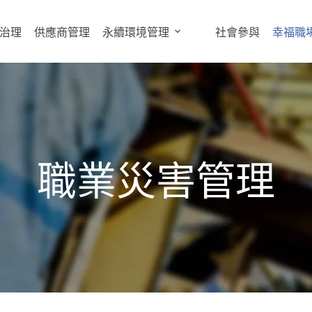
治理
供應商管理
永續環境管理
社會參與
幸福職
職業災害管理