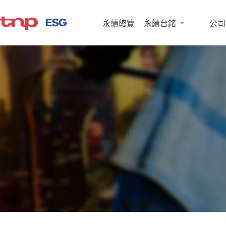
跳
至
永續總覽
永續台銘
公司
主
要
內
容